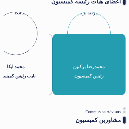
اعضای هیات رئیسه کمیسیون
محمدرضا برکتین
محمد ابکا
رئیس کمیسیون
نایب رئیس کمیسیو
Commission Advisors
مشاورین کمیسیون