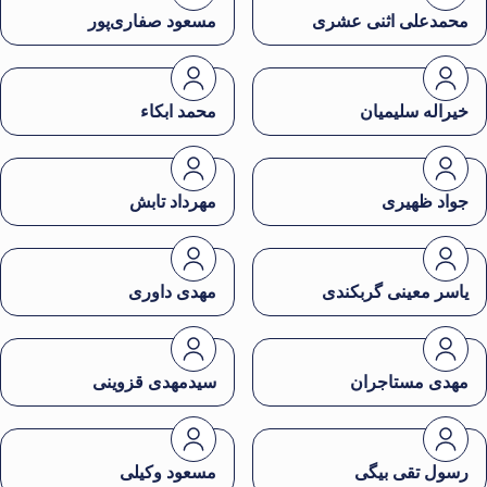
محمدعلی اثنی عشری
مسعود صفاری‌پور
خیراله سلیمیان
محمد ابکاء
جواد ظهیری
مهرداد تابش
یاسر معینی گربکندی
مهدی داوری
مهدی مستاجران
سیدمهدی قزوینی
رسول تقی بیگی
مسعود وکیلی