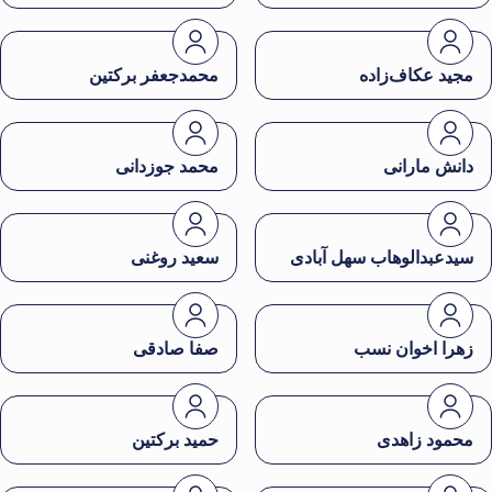
مجید عکاف‌زاده
محمدجعفر برکتین
دانش مارانی
محمد جوزدانی
سیدعبدالوهاب سهل آبادی
سعید روغنی
زهرا اخوان نسب
صفا صادقی
محمود زاهدی
حمید برکتین