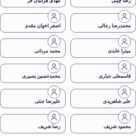
رضا چینی
مهدی هراتیان فر
محمدرضا رجالی
اصغر اخوان مقدم
میترا عابدی
محمد مردانی
قاسمعلی جباری
محمدحسین بصیری
علی شاهزیدی
علیرضا جنتی
محمود شریف
رضا شریف