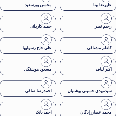
علیرضا بینا
محسن پورسعید
رحیم نصر
حمید کاردانی
کاظم مشتاقی
علی حاج رسولیها
اکبر لباف
مسعود هوشنگی
سیدمهدی حسینی بهشتیان
احمدرضا صافی
محمد عصارزادگان
احمد بانک