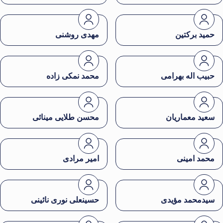
حمید برکتین
مهدی روشنی
حبیب اله بهرامی
محمد نمکی زاده
سعید معماریان
محسن طلایی مینائی
محمد امینی
امیر مرادی
سیدمحمد مؤیدی
حسینعلی نوری نائینی