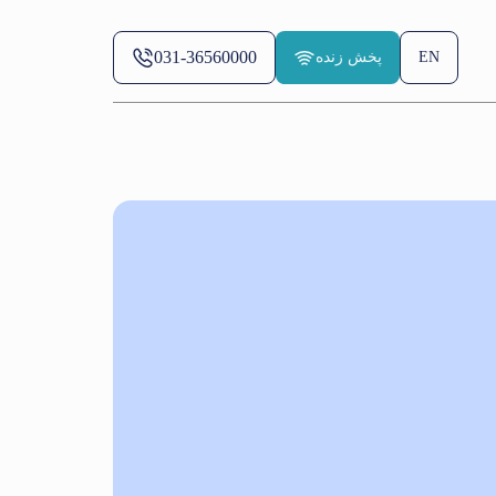
031-36560000
EN
پخش زنده