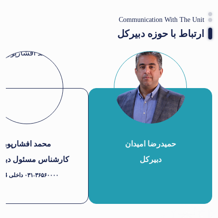
Communication With The Unit
ارتباط با حوزه دبیرکل
حمیدرضا امیدان
محمد افشارپور
دبیرکل
کارشناس مسئول دبیرخ
۰۳۱-۳۶۵۶۰۰۰۰ داخلی 2414