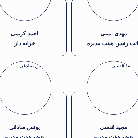
مهدی امینی
احمد کریمی
ائب رئیس هیئت مدیره
خزانه دار
مجید قدسی
یونس صادقی
عضو هیئت مدیره
عضو هیئت مدیره