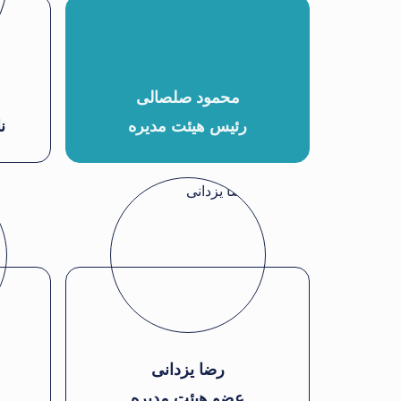
محمود صلصالی
رئیس هیئت مدیره
ن
رضا یزدانی
عضو هیئت مدیره