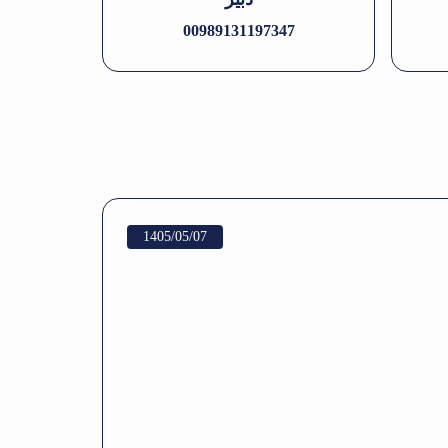
00989131197347
1405/05/07