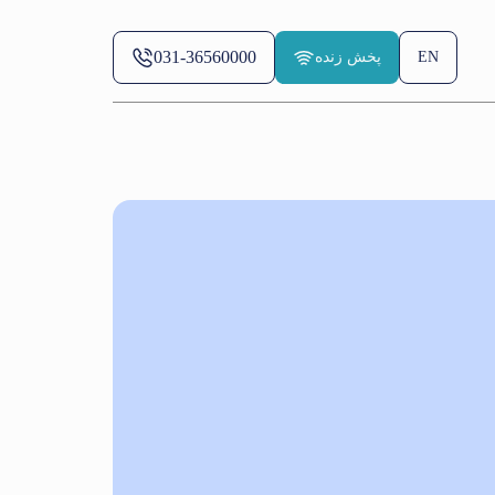
031-36560000
EN
پخش زنده