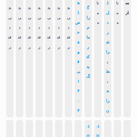
س
نا
ل
نا
خ
گ
ج
ج
ج
ج
ج
ج
ج
ار
م
ل
م
ا
را
ی
ی
ی
ی
ی
ی
ی
ه
د
ه
ص
م
د
د
د
د
د
د
د
ر
ح
ما
فت
فت
فت
فت
فت
فت
فت
ش
ق
ر
ر
ر
ر
ر
ر
ر
ر
را
و
کت
ی
ق
ین
ط
ی
گ
ب
۱
ح
۴
را
۰
ن
۴
1-
1-
کا
کا