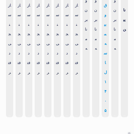
و
و
و
ق
از
از
از
از
از
از
از
از
نا
ن
ن
ن
و
س
س
س
س
س
س
س
س
یی
بر
بر
بر
بی
ن
ن
ن
ن
ن
ن
ن
ن
ن
نا
نا
نا
م
ج
ج
ج
ج
ج
ج
ج
ج
م
م
م
ه
ی
ی
ی
ی
ی
ی
ی
ی
ه
ه
ه
س
د
د
د
د
د
د
د
د
ا
فت
فت
فت
فت
فت
فت
فت
فت
ل
ر
ر
ر
ر
ر
ر
ر
ر
۱
۴
۰
۵