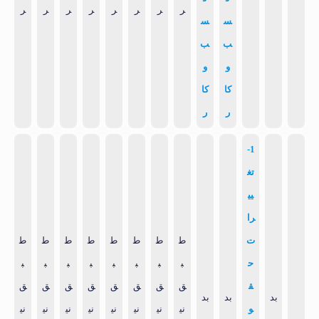
ر
ر
ر
ر
ر
ر
ر
ر
س
س
ب
ب
و
و
کا
کا
ر
ر
1-
تغ
یی
را
ت
ط
ط
ط
ط
ط
ط
ط
ط
ح
ب
ب
ب
ب
ب
ب
ب
ب
ق
ق
ق
ق
ق
ق
ق
ق
ق
بد
بد
بد
و
نی
نی
نی
نی
نی
نی
نی
نی