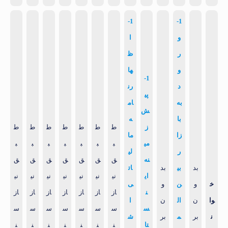
1-
1-
و
ا
ر
ظ
و
ها
1-
د
رن
پی
به
ام
ش
با
ه
ز
ط
ط
ط
ط
ط
ط
ط
زا
ما
می
ب
ب
ب
ب
ب
ب
ب
ر
لی
نه
ق
ق
ق
ق
ق
ق
ق
بد
بی
بد
ات
ای
نی
نی
نی
نی
نی
نی
نی
خ
و
ن‌
و
ی
ن
از
از
از
از
از
از
از
وا
ن
ال
ن
ا
س
س
س
س
س
س
س
س
ن
بر
م
بر
ش
تا
ن
ن
ن
ن
ن
ن
ن