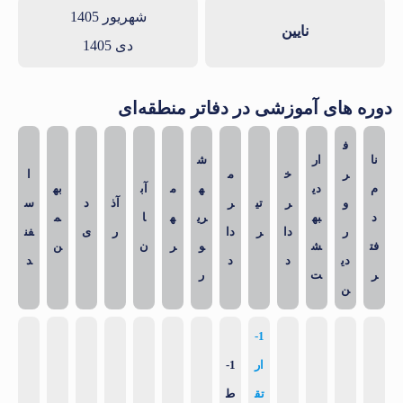
شهریور 1405
نایین
دی 1405
دوره های آموزشی در دفاتر منطقه‌ای
ف
نا
ار
ش
ر
خ
م
ا
م
دی
ه
م
آب
به
و
ر
تی
ر
آذ
د
س
د
به
ری
ه
ا
م
ر
دا
ر
دا
ر
ی
فن
فت
ش
و
ر
ن
ن
دی
د
د
د
ر
ت
ر
ن
1-
ار
1-
تق
ط