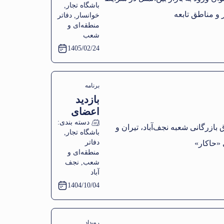
باشگاه تجار
,
ورود به
خوانسار
,
دفاتر
بازار
منطقه‌ای و
بین‌الملل
شعب
در شرایط
1405/02/24
بحران در
دفتر
نمایندگی
برنامه
خوانسار و
بازدید
تجربه‌نوردی و
مناطق
اعضای
تابعه
بازدید تخصصی از
کمیته
دسته بندی:
باشگاه تجار
,
بانوان
«مرکز توسعه
دفاتر
اتاق
کارآفرینی
منطقه‌ای و
بازرگانی
شعب
,
نجف
حاکار»
شعبه
آباد
نجف‌آباد،
1404/10/04
تیران و
کرون از
مرکز
رویداد