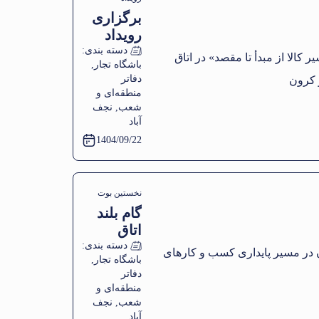
توسعه
برگزاری
توانمندسازی
کارآفرینی
رویداد
«حاکار»
فعالین اقتصادی
آموزشی
دسته بندی:
باشگاه تجار
,
شعبه
«مسیر
دفاتر
کالا از
شهرستان‌های
منطقه‌ای و
مبدأ تا
شعب
,
نجف
نجف‌آباد، تیران و
مقصد» در
آباد
کرون
اتاق
1404/09/22
بازرگانی
شعبه
نجف‌آباد،
نخستین بوت
تیران و
گام بلند
کمپ جانشین
کرون
اتاق
پروری دختران
بازرگانی
دسته بندی:
باشگاه تجار
,
اصفهان
صاحب کسب و
دفاتر
در مسیر
کار های
منطقه‌ای و
پایداری
شعب
,
نجف
خانوادگی
کسب‌ و
آباد