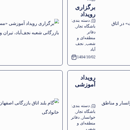
برگزاری
توانمندسازی
رویداد
فعالین اقتصادی
آموزشی
دسته بندی:
باشگاه تجار
,
شعبه
«آشنایی
دفاتر
با اصول
شهرستان‌های
منطقه‌ای و
صادرات»
شعب
,
نجف
نجف‌آباد، تیران و
در اتاق
آباد
کرون
بازرگانی
1404/10/02
شعبه
نجف‌آباد،
تیران و
رویداد
کرون
آموزشی
تحول
فروش در
دفتر
دسته بندی:
نمایندگی
باشگاه تجار
,
خوانسار
,
دفاتر
خوانسار و
منطقه‌ای و
مناطق
شعب