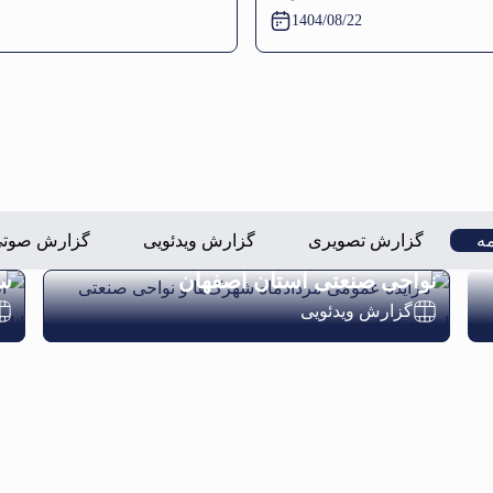
تامین
1404/08/22
اجتماعی
در دفتر
نمایندگی
نایین، خور
و بیابانک
ه
گزارش تصویری
گزارش ویدئویی
گزارش صوت
مزایده عمومی مردادماه شهرک‌ها و
اط
نواحی صنعتی استان اصفهان
سر
گزارش ویدئویی