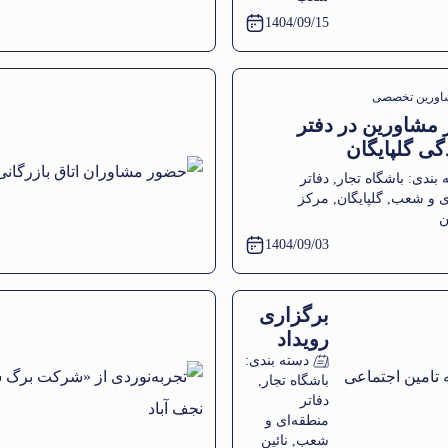
تابعه
1404/09/15
اورین تخصصی
مشاورین در دفتر
گی گلپایگان
 بندی:
باشگاه تجار
,
دفاتر
ی و شعب
,
گلپایگان
,
مرکز
ن
1404/09/03
برگزاری
رویداد
آموزشی
دسته بندی:
باشگاه تجار
,
با عنوان
دفاتر
قانون کار
منطقه‌ای و
و بیمه
شعب
,
نائین