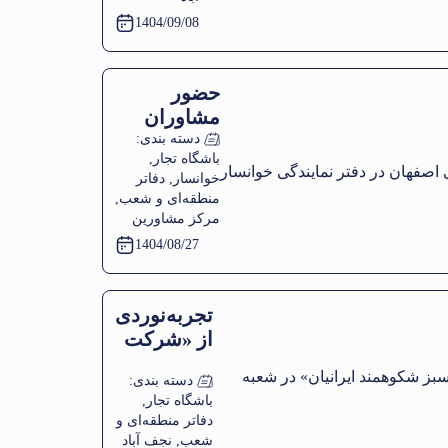
کارهای
1404/09/08
خانوادگی
حضور
مشاوران
اتاق
دسته بندی:
باشگاه تجار
,
بازرگانی
خوانسار
,
دفاتر
اصفهان در
منطقه‌ای و شعب
,
دفتر
مرکز مشاورین
نمایندگی
1404/08/27
خوانسار
تجربه‌نوردی
از «شرکت
برگ سبز
دسته بندی:
شکوهمند
باشگاه تجار
,
ایرانیان» در
دفاتر منطقه‌ای و
شعبه نجف
شعب
,
نجف آباد