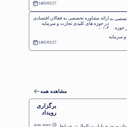
1405/03/27
ارائه مشاوره تخصصی به فعالان اقتصادی
اری نخستین جلسه کمیته صنعت اتاق بازرگانی
در حوزه های کلیدی تجارت و سرمایه
شعبه نجف‌آباد، تیران و کرون
گذاری
1405/03/27
مشاهده همه
برگزاری
رویداد
آموزشی
دسته بندی:
با عنوان