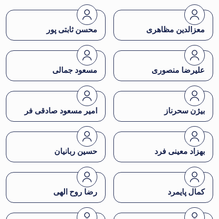
معزالدین مظاهری
محسن ثابتی پور
علیرضا منصوری
مسعود جمالی
بیژن سحرناز
امیر مسعود صادقی فر
بهزاد معینی فرد
حسین ربانیان
کمال پایمرد
رضا روح الهی