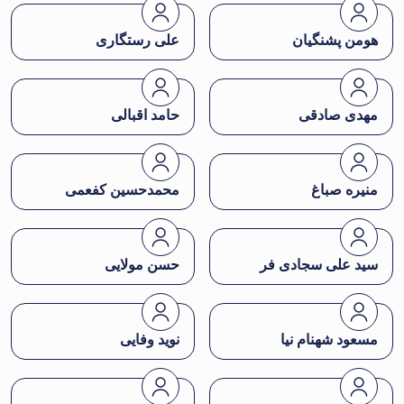
هومن پشنگیان
علی رستگاری
مهدی صادقی
حامد اقبالی
منیره صباغ
محمدحسین کفعمی
سید علی سجادی فر
حسن مولایی
مسعود شهنام نیا
نوید وفایی