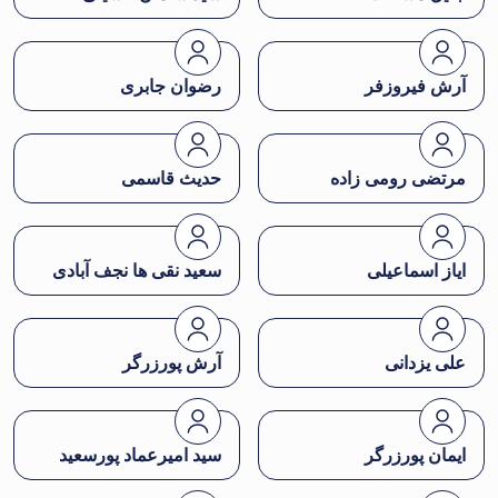
آرش فیروزفر
رضوان جابری
مرتضی رومی زاده
حدیث قاسمی
ایاز اسماعیلی
سعید نقی ها نجف آبادی
علی یزدانی
آرش پورزرگر
ایمان پورزرگر
سید امیرعماد پورسعید