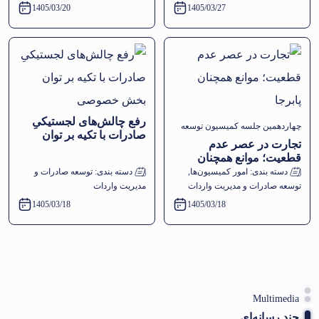
از صادرات خودبرای پروانه
1405/03/20
1405/03/27
های صادراتی سال ١٤٠١ به
بعد
رفع چالش‌های لجستیکیِ
چهاردهمین جلسه کمیسیون توسعه
صادرات با تکیه بر توان
تجارت در عصر عدم
بخش خصوصی
صادرات و مدیریت واردات اتاق
قطعیت؛ موانع همچنان
پابرجا
دسته بندی:
بازرگانی اصفهان برگزار شد
امور کمیسیون‌ها
,
دسته بندی:
توسعه صادرات و
توسعه صادرات و مدیریت واردات
مدیریت واردات
1405/03/18
1405/03/18
Multimedia
چند رسانه‌ای