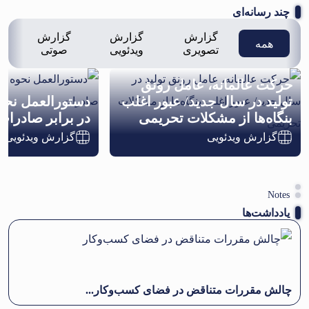
چند رسانه‌ای
گزارش
گزارش
گزارش
همه
تصویری
ویدئویی
صوتی
حرکت عالمانه، عامل رونق
تولید در سال جدید/ عبور اغلب
دستورالعمل نحو
بنگاه‌ها از مشکلات تحریمی
در برابر صادرا
گزارش ویدئویی
گزارش ویدئویی
Notes
یادداشت‌ها
چالش مقررات متناقض در فضای کسب‌وکار...