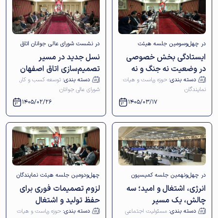
در چهل‌وسومین جلسه هیئت
در نشست شورای عالی جوانان اتاق
ایستادگی بخش خصوصی
نسل جدید در مسیر
نمایندگان اتاق بازرگانی اصفهان تأکید
بازرگانی اصفهان مطرح شد
در وضعیت نه جنگ و نه
تصمیم‌سازی اتاق اصفهان
شد
صلح
دسته بندی:
حوزه ریاست و هیات
دسته بندی:
توسعه کسب و کار
,
نمایندگان
شورای عالی جوانان
1405/02/26
1405/03/17
در چهل‌ونهمین جلسه کمیسیون
چهل‌ودومین جلسه هیئت نمایندگان
انرژی، اشتغال و امید؛ سه
لزوم تصمیمات فوری برای
مسئولیت اجتماعی شرکتی اتاق
اتاق بازرگانی اصفهان برگزار شد
چالش، یک مسیر
حفظ تولید و اشتغال
بازرگانی اصفهان مطرح شد
دسته بندی:
مسئولیت اجتماعی
دسته بندی:
حوزه ریاست و هیات