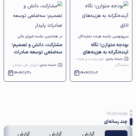
سی‌ونهمین جلسه هیئت نمایندگان
در هشتمین جلسه شورای عالی
بودجه متوازن؛ نگاه
مشارکت، دانش و تصمیم؛
اتاق بازرگانی اصفهان برگزار شد
جوانان اتاق بازرگانی اصفهان مطرح
آینده‌نگرانه به هزینه‌های
سه‌ضلعی توسعه صادرات
شد
اتاق
پایدار
دسته بندی:
حوزه ریاست و هیات
نمایندگان
دسته بندی:
شورای عالی جوانان
1404/11/30
1404/12/02
Multimedia
چند رسانه‌ای
گزارش
گزارش
گزارش