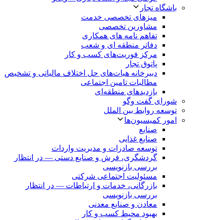
باشگاه تجار
میزهای تخصصی خدمت
مشاورین تخصصی
تفاهم نامه های همکاری
دفاتر منطقه ای و شعب
مرکز فوریت‌های کسب و کار
پاتوق تجار
دبیرخانه هیات‌های حل اختلاف مالیاتی و تشخیص
مطالبات تامین اجتماعی
بازدیدهای منطقه‌ای
شورای گفت وگو
توسعه روابط بین الملل
امور کمیسیون‌ها
صنایع
صنایع غذایی
توسعه صادرات و مدیریت واردات
گردشگری، فرش و صنایع دستی — در انتظار
بررسی بازنویسی
مسئولیت اجتماعی شرکتی
بازرگانی، خدمات و ارتباطات — در انتظار
بررسی بازنویسی
معادن و صنایع معدنی
بهبود محیط کسب و کار