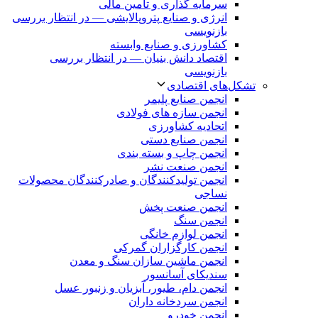
سرمایه گذاری و تامین مالی
انرژی و صنایع پتروپالایشی — در انتظار بررسی
بازنویسی
کشاورزی و صنایع وابسته
اقتصاد دانش بنیان — در انتظار بررسی
بازنویسی
تشکل‌های اقتصادی
انجمن صنایع پلیمر
انجمن سازه های فولادی
اتحادیه کشاورزی
انجمن صنایع دستی
انجمن چاپ و بسته بندی
انجمن صنعت نشر
انجمن تولیدکنندگان و صادرکنندگان محصولات
نساجی
انجمن صنعت پخش
انجمن سنگ
انجمن لوازم خانگی
انجمن کارگزاران گمرکی
انجمن ماشین سازان سنگ و معدن
سندیکای آسانسور
انجمن دام، طیور، آبزیان و زنبور عسل
انجمن سردخانه داران
انجمن خودرو