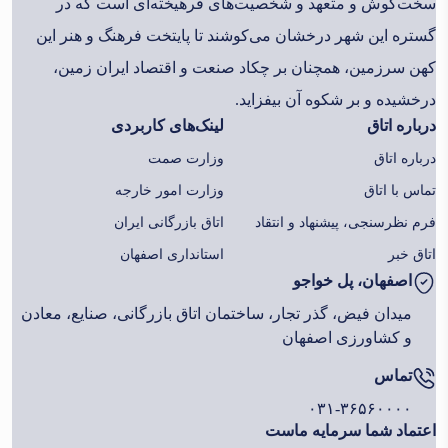
سخت‌کوش و متعهد و شخصیت‌های فرهیخته‌ای است که در
ایران زمین، علم بر افرازد و سروری کند و براعتلای این سرزمین
گستره این شهر درخشان می‌کوشند تا پایتخت فرهنگ و هنر این
مقدس، بیفزاید.
اتاق بازرگانی اصفهان، میعادگاه تجارت مردان،
کهن سرزمین، همچنان بر چکاد صنعت و اقتصاد ایران زمین،
صنعتگران و معدنکاران اصفهان و بسیاری از کسانی است که در
درخشیده و بر شکوه آن بیفزاید.
گستره اقتصاد این شهر دیر سال، بی وقفه می کوشند تا پایتخت
درباره اتاق
لینک‌های کاربردی
سر به فخر فلک ستوده صفویان، همچنان بر قله رفیع اقتصاد و
درباره اتاق
وزارت صمت
صنعت ایران زمین، علم بر افرازد و سروری کند و براعتلای این
تماس با اتاق
وزارت امور خارجه
سرزمین مقدس، بیفزاید.
فرم نظرسنجی، پیشنهاد و انتقاد
اتاق بازرگانی ایران
اتاق خبر
استانداری اصفهان
اصفهان، پل خواجو
میدان فیض، گذر تجار، ساختمان اتاق بازرگانی، صنایع، معادن
و کشاورزی اصفهان
تماس
۰۳۱-۳۶۵۶۰۰۰۰
اعتماد شما سرمایه ماست