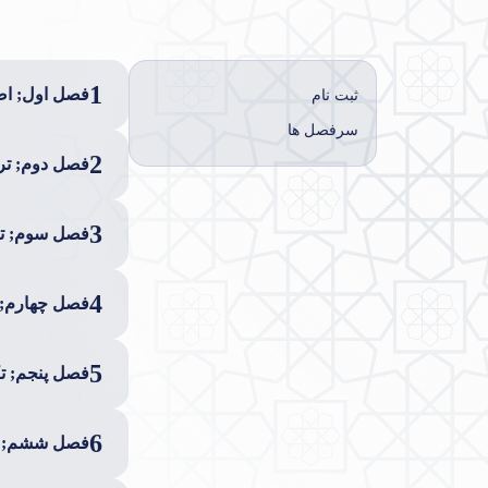
1
فصل اول; اصو
ثبت نام
سرفصل ها
2
فصل دوم; تر
3
فصل سوم; تک
4
فصل چهارم; 
5
فصل پنجم; ت
6
فصل ششم; مت