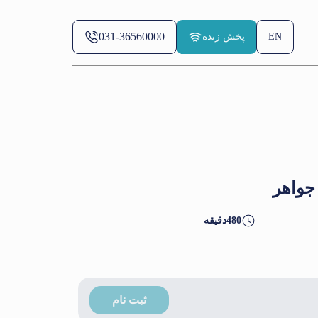
031-36560000
EN
پخش زنده
جواهر
480
دقیقه
ثبت نام