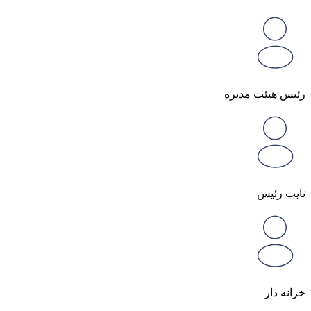
رئیس هیئت مدیره
نایب رئیس
خزانه دار