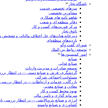
باشگاه تجار
میزهای تخصصی خدمت
مشاورین تخصصی
تفاهم نامه های همکاری
دفاتر منطقه ای و شعب
مرکز فوریت‌های کسب و کار
پاتوق تجار
دبیرخانه هیات‌های حل اختلاف مالیاتی و تشخیص م
بازدیدهای منطقه‌ای
شورای گفت وگو
توسعه روابط بین الملل
امور کمیسیون‌ها
صنایع
صنایع غذایی
توسعه صادرات و مدیریت واردات
گردشگری، فرش و صنایع دستی — در انتظار برر
مسئولیت اجتماعی شرکتی
بازرگانی، خدمات و ارتباطات — در انتظار بررسی 
معادن و صنایع معدنی
بهبود محیط کسب و کار
سرمایه گذاری و تامین مالی
انرژی و صنایع پتروپالایشی — در انتظار بررسی با
کشاورزی و صنایع وابسته