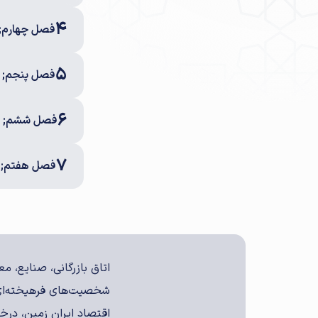
4
فصل چهارم; 
5
فصل پنجم; آ
6
فصل ششم; مسی
7
فصل هفتم; مس
اتاق بازرگانی، صنایع، 
شخصیت‌های فرهیخته‌ای 
اقتصاد ایران زمین، درخش