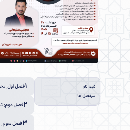
1
فصل اول; تح
ثبت نام
سرفصل ها
2
فصل دوم; تح
3
فصل سوم; مع