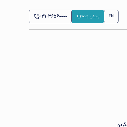
031-36560000
EN
پخش زنده
گزین