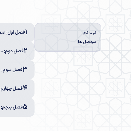
1
فصل اول; صفر
ثبت نام
سرفصل ها
2
فصل دوم; سئ
3
فصل سوم; دی
4
فصل چهارم; 
5
فصل پنجم; ل