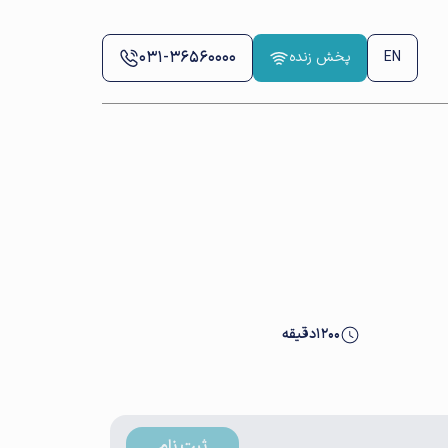
031-36560000
EN
پخش زنده
1200
دقیقه
ثبت نام