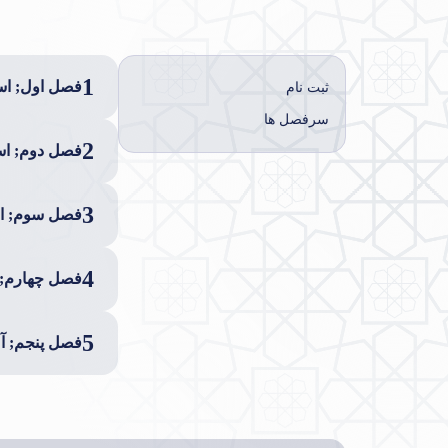
1
فصل اول; است
ثبت نام
سرفصل ها
2
فصل دوم; است
3
فصل سوم; اس
4
فصل چهارم; 
5
فصل پنجم; آم