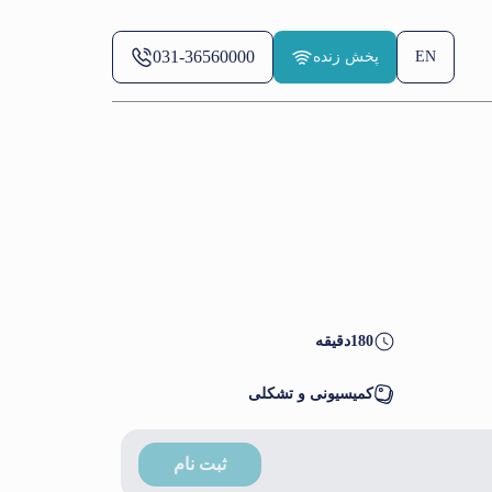
031-36560000
EN
پخش زنده
180
دقیقه
کمیسیونی و تشکلی
ثبت نام