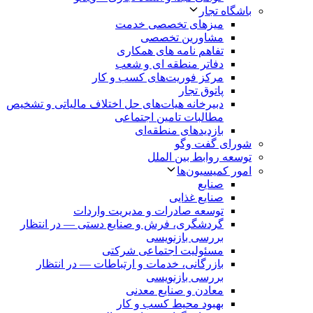
باشگاه تجار
میزهای تخصصی خدمت
مشاورین تخصصی
تفاهم نامه های همکاری
دفاتر منطقه ای و شعب
مرکز فوریت‌های کسب و کار
پاتوق تجار
دبیرخانه هیات‌های حل اختلاف مالیاتی و تشخیص
مطالبات تامین اجتماعی
بازدیدهای منطقه‌ای
شورای گفت وگو
توسعه روابط بین الملل
امور کمیسیون‌ها
صنایع
صنایع غذایی
توسعه صادرات و مدیریت واردات
گردشگری، فرش و صنایع دستی — در انتظار
بررسی بازنویسی
مسئولیت اجتماعی شرکتی
بازرگانی، خدمات و ارتباطات — در انتظار
بررسی بازنویسی
معادن و صنایع معدنی
بهبود محیط کسب و کار