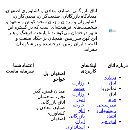
اتاق بازرگانی، صنایع، معادن و کشاورزی اصفهان،
میعادگاه بازرگانان، صنعت‌گران، معدن‌کاران،
کشاورزان و مردان و زنان سخت‌کوش و متعهد و
شخصیت‌های فرهیخته‌ای است که در گستره این
شهر درخشان می‌کوشند تا پایتخت فرهنگ و هنر
این کهن سرزمین، همچنان بر چکاد صنعت و
اقتصاد ایران زمین، درخشیده و بر شکوه آن
بیفزاید.
درباره اتاق
لینک‌های
اعتماد شما
کاربردی
سرمایه ماست
اصفهان، پل
درباره
خواجو
اتاق
وزارت
تماس با
صمت
میدان فیض، گذر
اتاق
وزارت
تجار، ساختمان
فرم
امور
اتاق بازرگانی،
نظرسنجی
خارجه
صنایع، معادن و
، پیشنهاد و
اتاق
کشاورزی
انتقاد
بازرگانی
اصفهان
اتاق خبر
ایران
استانداری