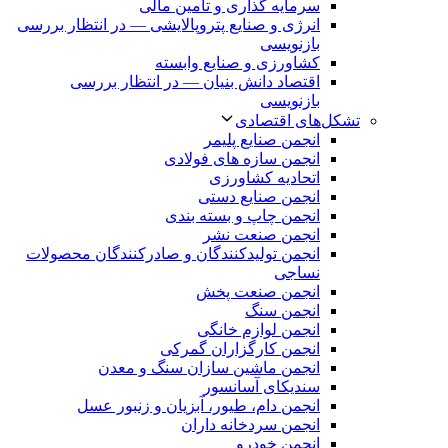
سرمایه گذاری و تامین مالی
انرژی و صنایع پتروپالایشی — در انتظار بررسی
بازنویسی
کشاورزی و صنایع وابسته
اقتصاد دانش بنیان — در انتظار بررسی
بازنویسی
تشکل‌های اقتصادی
انجمن صنایع پلیمر
انجمن سازه های فولادی
اتحادیه کشاورزی
انجمن صنایع دستی
انجمن چاپ و بسته بندی
انجمن صنعت نشر
انجمن تولیدکنندگان و صادرکنندگان محصولات
نساجی
انجمن صنعت پخش
انجمن سنگ
انجمن لوازم خانگی
انجمن کارگزاران گمرکی
انجمن ماشین سازان سنگ و معدن
سندیکای آسانسور
انجمن دام، طیور، آبزیان و زنبور عسل
انجمن سردخانه داران
انجمن خودرو