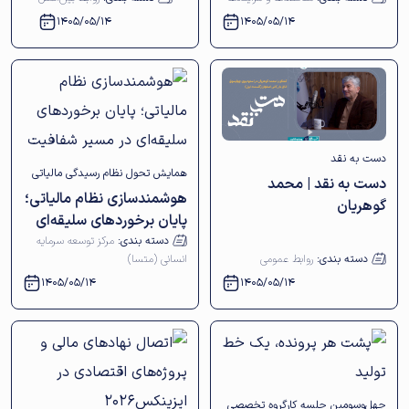
مهندس مشاور سازه
1405/05/14
1405/05/14
دست به نقد
همایش تحول نظام رسیدگی مالیاتی
دست به نقد | محمد
هوشمندسازی نظام مالیاتی؛
در اتاق بازرگانی اصفهان برگزار شد
گوهریان
پایان برخوردهای سلیقه‌ای
در مسیر شفافیت
دسته بندی:
مرکز توسعه سرمایه
دسته بندی:
روابط عمومی
انسانی (متسا)
1405/05/14
1405/05/14
چهل‌وسومین جلسه کارگروه تخصصی