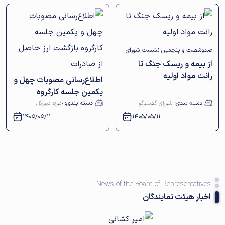
صدوشصت و پنجمین نشست شورای
از بیمه و ریسک جنگ تا
گفت‌وگوی دولت و بخش خصوصی
رانت مواد اولیه
اطلاع‌رسانی مصوبات چهل و
استان اصفهان برگزار شد
یکمین جلسه کارگروه
بازگشت ارز حاصل از
دسته بندی:
شورای گفت‌وگو
دسته بندی:
حوزه دبیرکل
صادرات
1405/05/11
1405/05/11
News of the Board of Representatives
اخبار هیئت نمایندگان