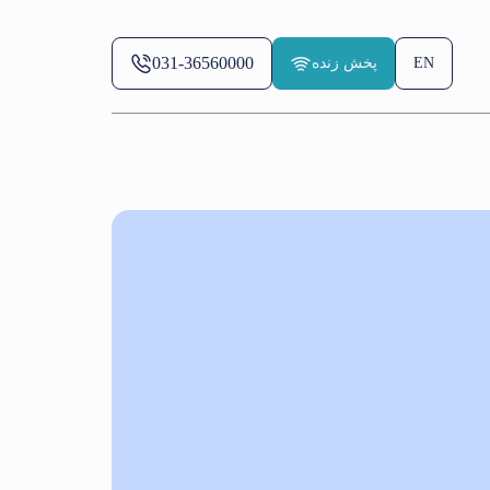
031-36560000
EN
پخش زنده