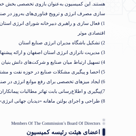
هستند. این کمیسیون به‌عنوان بازوی تخصصی بخش خصو
سازی مصرف انرژی و ترویج فناوری‌های به‌روز در صنایع 
1) فعال سازی و راهبری دبیرخانه شورای انرژی استا
اقتصادی موثر
2) تشکیل باشگاه مدیران انرژی صنایع استان
3) مدیریت ناترازی انرژی استان اصفهان و ارائه پیشنهاد به مراجع ذیربط
4) تسهیل ارتباط میان صنایع و شرکت‌های دانش بنیان محور
5) احصا و پیگیری مشکلات صنایع در حوزه نفت و مشتقات نفتی و انرژی‌های تجدید پذیر در استان اصفهان
6) ایجاد میزهای تخصصی برای رفع موانع انرژی در صنایع کوچک و متوسط (SMEها)
7)پیگیری و اطلاع‌رسانی بابت تهاتر مطالبات پیمانکاران برق با بدهی معوق و جاری مشترکین برق
8) طراحی و اجرای بولتن ماهانه «دیدبان جهانی انرژی»
Members Of The Commission’s Board Of Directors
اعضای هیئت رئیسه کمیسیون