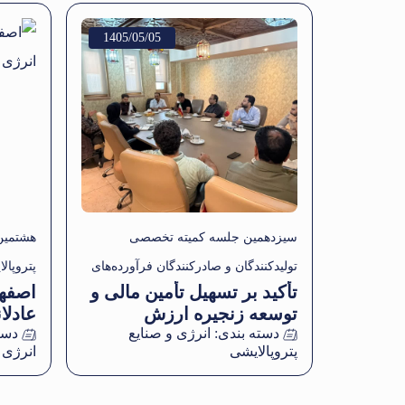
1405/05/05
سیزدهمین جلسه کمیته تخصصی
هشتمین
تولیدکنندگان و صادرکنندگان فرآورده‌های
پتروپال
تأکید بر تسهیل تأمین مالی و
اصفها
نفتی برگزار شد.
شد
توسعه زنجیره ارزش
عادلا
دسته بندی:
انرژی و صنایع
دست
پتروپالایشی
انرژی 