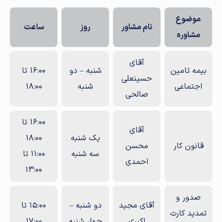
موضوع
نام مشاور
روز
ساعت
مشاوره
آقای
بیمه تامین
شنبه – دو
16:00 تا
حسینعلی
اجتماعی
شنبه
18:00
صالحی
16:00 تا
آقای
یک شنبه
18:00
قانون کار
محسن
سه شنبه
11:00 تا
احمدی
13:00
صدور و
آقای مجید
دو شنبه –
15:00 تا
تمدید کارت
اکبری
چهار شنبه
17:00