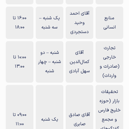
آقای احمد
منابع
یک‌ شنبه –
16:00 تا
وحید
انسانی
سه‌ شنبه
18:00
دستجردی
تجارت
آقای
شنبه – دو
خارجی
10:00 تا
کمال‌الدین
شنبه – چهار
(صادرات و
13:00
سهل آبادی
شنبه
واردات)
تحقیقات
بازار (حوزه
خلیج فارس
آقای صادق
09:00 تا
و مجمع
یک شنبه
صابری
11:00
گفتگوهای