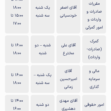
مقررات
آقای اصغر
یک شنبه
18:00
صادرات و
خودسیانی
سه شنبه
15:00 تا
واردات و
17:00
امور گمرکی
گمرک
آقای علی
شنبه – دو
16:00 تا
(صادرات-
مخترع
شنبه
18:00
واردات)
مالی و
آقای
یک شنبه –
16:00 تا
سرمایه
امیرحسین
سه شنبه
18:00
گذاری
زمانی
آقای مهدی
14:00 تا
امور حقوقی
دو شنبه
دهشیری
16:00