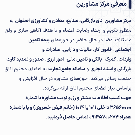
معرفی مرکز مشاورین
مرکز مشاورین اتاق بازرگانی، صنایع، معادن و کشاورزی اصفهان
به
منظور تکریم و ارتقاء رضایت اعضاء و با هدف آگاهی سازی و رفع
مشکلات اعضا در حال حاضر در حوزه‌های
بیمه تامین
اجتماعی
،
قانون کار
،
مالیات و دارایی
،
صادرات و
واردات
،
گمرک
،
بانکی و تامین مالی
،
امور ارزی
،
صدور و تمدید کارت
بازرگانی و اسناد تجاری
و
سامانه جامع تجارت
به اعضای محترم اتاق
خدمت رسانی می‌کند. حوزه‌های مشاوره در حال افزایش و
براساس نیاز اعضای محترم اتاق ارائه می‌گردد.
جهت کسب اطلاعات بیشتر و رزرو نوبت مشاوره با شماره
36560000 داخلی 1011 یا 1014 (خانم فیض خسروی) و یا با شماره
همراه 09135700274 تماس حاصل فرمایید
.